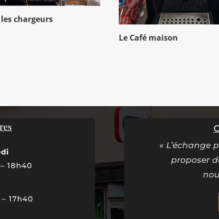
t les chargeurs
Le Café maison
res
C
« L’échange p
edi
proposer de
 – 18h40
nou
 – 17h40