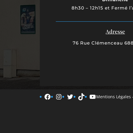
8h30 – 12h15 et Fermé l
Adresse
76 Rue Clémenceau 68
Facebook
Instagram
Twitter
TikTok
YouTube
Mentions Légales