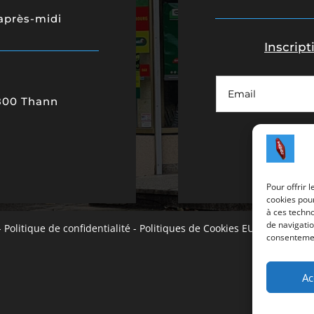
’après-midi
Inscript
800 Thann
Pour offrir 
cookies pour
à ces techn
de navigatio
-
Politique de confidentialité
-
Politiques de Cookies EU
- Copyright
consentement
Ac