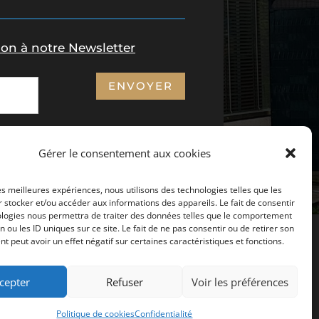
ion à notre Newsletter
ENVOYER
Gérer le consentement aux cookies
les meilleures expériences, nous utilisons des technologies telles que les
 stocker et/ou accéder aux informations des appareils. Le fait de consentir
ologies nous permettra de traiter des données telles que le comportement
n ou les ID uniques sur ce site. Le fait de ne pas consentir ou de retirer son
 2025 -
Tabac du Blosen
 peut avoir un effet négatif sur certaines caractéristiques et fonctions.
cepter
Refuser
Voir les préférences
Politique de cookies
Confidentialité